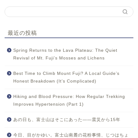
最近の投稿
Spring Returns to the Lava Plateau: The Quiet
Revival of Mt. Fuji’s Mosses and Lichens
Best Time to Climb Mount Fuji? A Local Guide’s
Honest Breakdown (It’s Complicated)
Hiking and Blood Pressure: How Regular Trekking
Improves Hypertension (Part 1)
あの日も、富士山はそこにあった——震災から15年
今日、目がかゆい。富士山南麓の花粉事情、じつはちょ