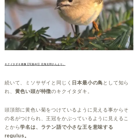
キクイタダキ画像【写真AC】北海太郎さんより。
続いて、ミソサザイと同じく
日本最小の鳥
として知ら
れ、
黄色い頭が特徴
のキクイタダキ。
頭頂部に黄色い菊をつけているように見える事からそ
の名がつけられ、王冠をかぶっているように見えるこ
とから
学名は、ラテン語で小さな王を意味する
regulus。