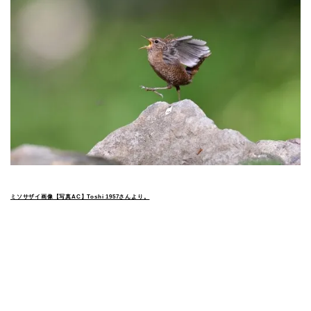
ミソサザイ画像【写真AC】Toshi 1957さんより。