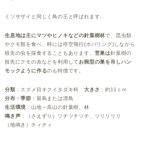
ミソサザイと同じく鳥の王と呼ばれます。
生息地は主にマツやヒノキなどの針葉樹林
で、昆虫類
やクモ類を食べ、時には停空飛行(ホバリング)しながら
枝先の虫を採食することもあります。
営巣は
針葉樹の
枝先にクモの糸などを利用して
お椀型の巣を吊しハン
モックように作る
のも特徴です。
分類
：スズメ目キクイタダキ科
大きさ
：約11ｃｍ
分布・季節
：留鳥または漂鳥
生活環境
：山地～高山の針葉樹、林
鳴き声
：（さえずり）ツチツチツチ、ツリリリリ
（地鳴き）チィチィ