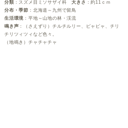
分類
：スズメ目ミソサザイ科
大きさ
：約11ｃｍ
分布・季節
：北海道～九州で留鳥
生活環境
：平地～山地の林・渓流
鳴き声
：（さえずり）チルチルリー、ピャピャ、チリ
チリツィツィなど色々。
（地鳴き）チャチャチャ