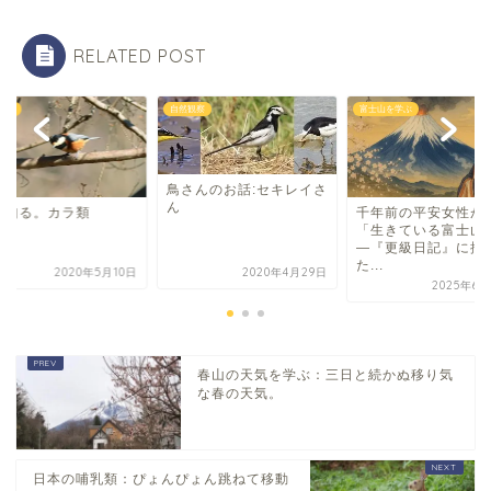
RELATED POST
観察
自然観察
富士山を学ぶ
鳥さんのお話:セキレイさ
ん
を知る。カラ類
千年前の平安女性が
「生きている富士山
―『更級日記』に描
た...
2020年5月10日
2020年4月29日
2025年6月
春山の天気を学ぶ：三日と続かぬ移り気
な春の天気。
日本の哺乳類：ぴょんぴょん跳ねて移動