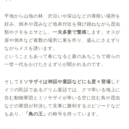
平地から山地の林、沢沿いや深山などの薄暗い場所を
好み、倒木や茂みなど地表付近を飛び跳ねながら昆虫
類やクモをエサとし、
一夫多妻で繁殖
します。オスが
崖や倒木など複数の場所に巣を作り、盛んにさえずり
ながらメスを誘います。
ということもあって春になると森のあちこちで彼らの
一世一代をかけたさえずりが聞かれるのです。
そして
ミソサザイは神話や童話などにも度々登場
しド
イツの民話であるグリム童話では、クマ率いる地上に
住む動物軍団とミソサザイが率いる空に住む鳥や昆虫
などの軍団が対決して見事に勝利するエピソードなど
もあり、
「鳥の王」
の称号を持っています。