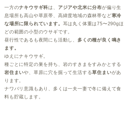
一方の
ナキウサギ科
は、
アジアや北米に分布
が偏り生
息場所も高山や草原帯、高緯度地域の森林帯など
寒冷
な場所に限られています。
耳は丸く体重は75〜290gほ
どの範囲の小型のウサギです。
昼行性であるも夜間にも活動し、
多くの種が良く鳴き
ます。
ゆえにナキウサギ。
種ごとに特定の巣を持ち、岩のすきまをすみかとする
岩住まい
や、草原に穴を掘って生活する
草住まい
があ
ります。
ナワバリ意識もあり、多くは一夫一妻で冬に備えて食
料も貯蔵します。