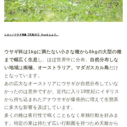
ニホンノウサギ画像【写真AC】 Kuaさんより。
ウサギ科は1kgに満たない小さな種から6kgの大型の種
まで幅広く生息
し、ほぼ世界中に分布、
自然分布しな
い地域
は
南極、オーストラリア、マダガスカル島
だけ
となっています。
あの広大なオーストリアにウサギが自然分布していな
かったのは意外ですが、近代に入り19世紀にイギリス
から持ち込まれたアナウサギが爆発的に増えて生態系
に多大な影響を及ぼしています。
多くの種は夜行性で鳴くこともなく単独行動を好みま
す。特定の巣は持たず広い行動圏を持つため天敵から