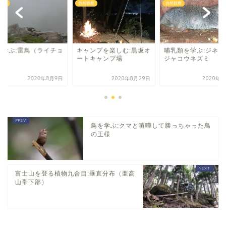
観察
自然観察
自然観察
を学ぶ:雷鳥（ライチョ
キャンプを楽しむ:黒坂オ
哺乳類を学ぶ:ジネズ
）
ートキャンプ場
ジャコウネズミ
2020年8月9日
2020年8月29日
2020年8
鳥を学ぶ:クマと喧嘩して勝っちゃった鳥
の王様
富士山を登る植物九合目:垂直分布（亜高
山帯下部）