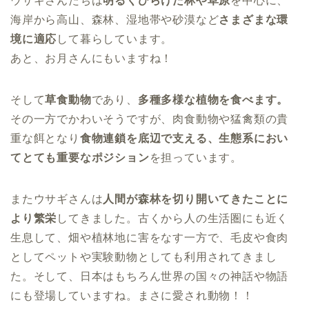
ウサギさんたちは
明るくひらけた林や草原
を中心に、
海岸から高山、森林、湿地帯や砂漠など
さまざまな環
境に適応
して暮らしています。
あと、お月さんにもいますね！
そして
草食動物
であり、
多種多様な植物を食べます。
その一方でかわいそうですが、肉食動物や猛禽類の貴
重な餌となり
食物連鎖を底辺で支える、生態系におい
てとても重要なポジション
を担っています。
またウサギさんは
人間が森林を切り開いてきたことに
より繁栄
してきました。古くから人の生活圏にも近く
生息して、畑や植林地に害をなす一方で、毛皮や食肉
としてペットや実験動物としても利用されてきまし
た。そして、日本はもちろん世界の国々の神話や物語
にも登場していますね。まさに愛され動物！！