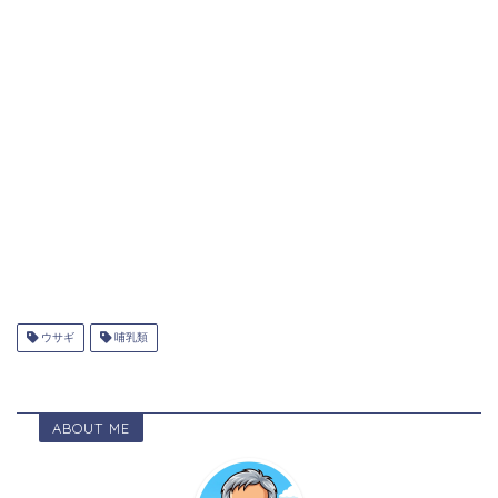
ウサギ
哺乳類
ABOUT ME