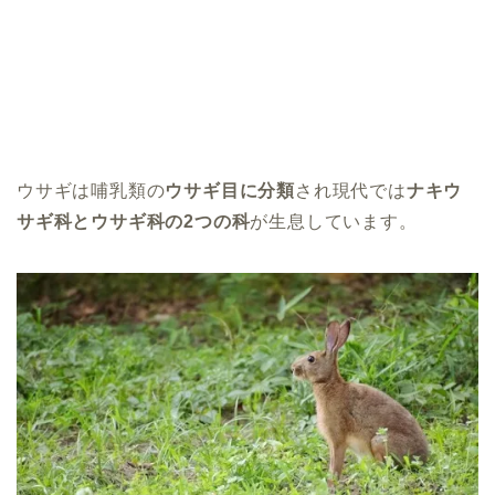
ウサギは哺乳類の
ウサギ目に分類
され現代では
ナキウ
サギ科とウサギ科の2つの科
が生息しています。