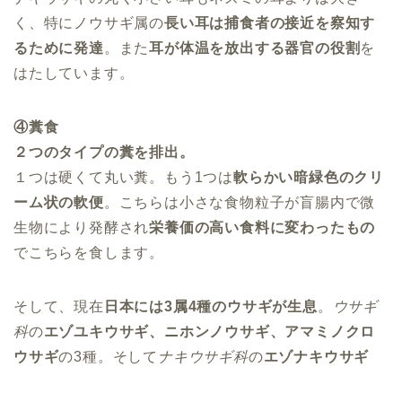
く、特にノウサギ属の
長い耳は捕食者の接近を察知す
るために発達
。また
耳が体温を放出する器官の役割
を
はたしています。
④糞食
２つのタイプの糞を排出。
１つは硬くて丸い糞。もう1つは
軟らかい暗緑色のクリ
ーム状の軟便
。こちらは小さな食物粒子が盲腸内で微
生物により発酵され
栄養価の高い食料に変わったもの
でこちらを食します。
そして、現在
日本には3属4種のウサギが生息
。
ウサギ
科
の
エゾユキウサギ、ニホンノウサギ、アマミノクロ
ウサギ
の3種。そして
ナキウサギ科
の
エゾナキウサギ