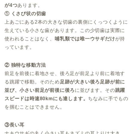
が4つ
あります。
① くさび状の切歯
上あごにある2本の大きな切歯の裏側にくっつくように
生えている小さな歯があります。この少切歯は実際に
使われることはなく、
哺乳類では唯一ウサギだけ
が持
っています。
② 独特な移動方法
前足を前後に着地させ、後ろ足が前足より前に着地す
る跳躍で移動。そのため
足跡が大きい後ろ足跡が前に
並び、小さい前足が前後に後ろ
に並びます。その
跳躍
スピードは時速80kmにも達します。
ちなみに手でもの
を掴むことはできません。
③長い耳
ナキウサギの丸く小さい耳もネズミの耳よりは大き