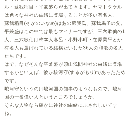
ル・蘇我稲目・平兼盛らが出てきます。ヤマトタケル
は色々な神社の由緒に登場することが多い有名人。
蘇我稲目(そがのいなめ)はあの蘇我氏、蘇我馬子の父。
平兼盛はこの中では最もマイナーですが、三六歌仙の1
人。三六歌仙は柿本人麻呂・小野小町・在原業平とか
有名人も選ばれている結構たいした36人の和歌の名人
たちです。
はで、なぜそんな平兼盛が須山浅間神社の由緒に登場
するかといえば、彼が駿河守(するがもり)であったため
です。
駿河守というのは駿河国の知事のようなもので、駿河
国の一番偉い人というところでしょうか。
そんな人物なら確かに神社の由緒にふさわしいです
ね。