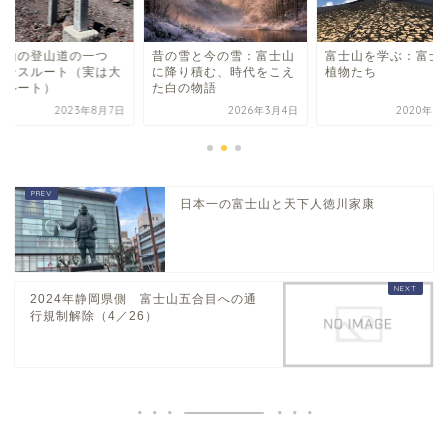
士山の登山道の一つ
昔の雪と今の雪：富士山
富士山を学ぶ：富士
リンスルート（実は大
に降り積む、時代をこえ
植物たち
なルート）
た白の物語
2023年8月7日
2026年3月4日
2020年5
日本一の富士山と天下人徳川家康
2024年静岡県側 富士山五合目への通
行規制解除（4／26）