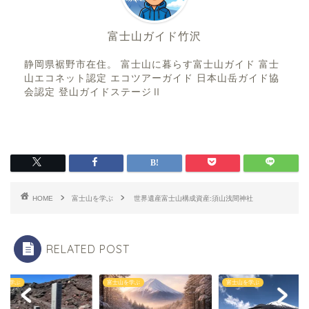
富士山ガイド竹沢
静岡県裾野市在住。 富士山に暮らす富士山ガイド 富士
山エコネット認定 エコツアーガイド 日本山岳ガイド協
会認定 登山ガイドステージⅡ
HOME
富士山を学ぶ
世界遺産富士山構成資産:須山浅間神社
RELATED POST
山を学ぶ
富士山を学ぶ
富士山を学ぶ