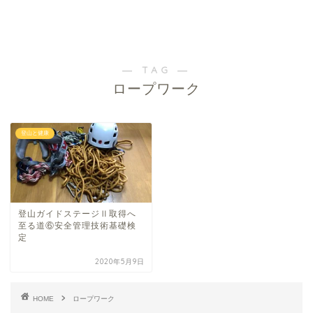
― TAG ―
ロープワーク
登山と健康
登山ガイドステージⅡ取得へ
至る道⑥安全管理技術基礎検
定
2020年5月9日
HOME
ロープワーク