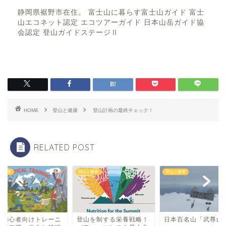
静岡県裾野市在住。 富士山に暮らす富士山ガイド 富士
山エコネット認定 エコツアーガイド 日本山岳ガイド協
会認定 登山ガイドステージⅡ
HOME
登山と健康
登山計画の最終チェック！
RELATED POST
山と健康
登山と健康
登山と健康
山を制する栄養戦略！
日本百名山「武尊山」
登山初心者向けトレ