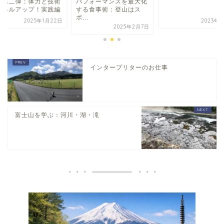
フォーマンスを最大化
ング第二弾：体力と
る食事術：登山はス
をレベルアップ！実
..
2023年3月1日
2025年1
2025年2月7日
インタープリターのお仕事
富士山を学ぶ：河川・湖・滝