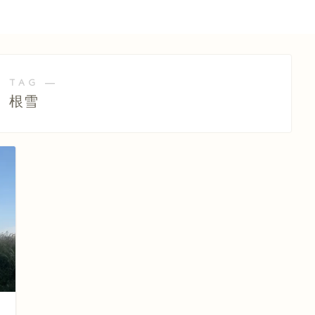
 TAG ―
根雪