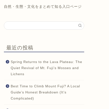
自然・生態・文化をまとめて知る入口ページ
最近の投稿
Spring Returns to the Lava Plateau: The
Quiet Revival of Mt. Fuji’s Mosses and
Lichens
Best Time to Climb Mount Fuji? A Local
Guide’s Honest Breakdown (It’s
Complicated)