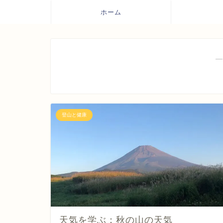
ホーム
―
登山と健康
天気を学ぶ：秋の山の天気