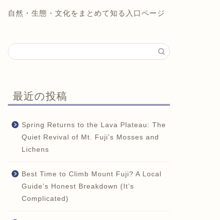
自然・生態・文化をまとめて知る入口ページ
最近の投稿
Spring Returns to the Lava Plateau: The
Quiet Revival of Mt. Fuji’s Mosses and
Lichens
Best Time to Climb Mount Fuji? A Local
Guide’s Honest Breakdown (It’s
Complicated)