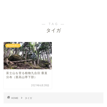
― TAG ―
タイガ
富士山を学ぶ
富士山を登る植物九合目:垂直
分布（亜高山帯下部）
2021年6月28日
HOME
タイガ