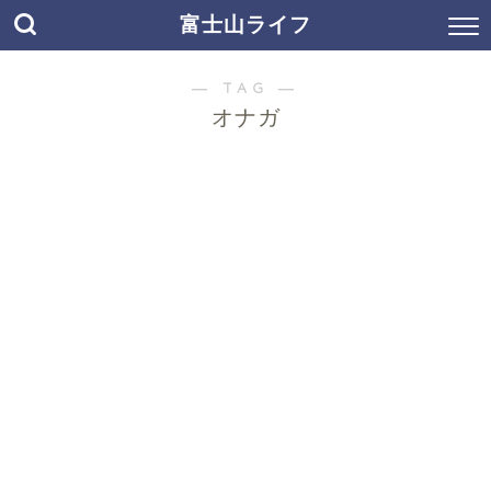
富士山ライフ
― TAG ―
オナガ