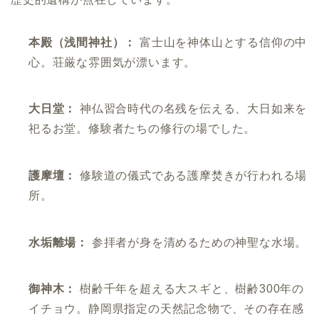
本殿（浅間神社）：
富士山を神体山とする信仰の中
心。荘厳な雰囲気が漂います。
大日堂：
神仏習合時代の名残を伝える、大日如来を
祀るお堂。修験者たちの修行の場でした。
護摩壇：
修験道の儀式である護摩焚きが行われる場
所。
水垢離場：
参拝者が身を清めるための神聖な水場。
御神木：
樹齢千年を超える大スギと、樹齢300年の
イチョウ。静岡県指定の天然記念物で、その存在感