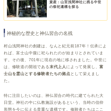
資産：山宮浅間神社に残る中世
の祭祀遺構を探る
神秘的な歴史と神仏習合の名残
村山浅間神社の創建は、なんと紀元前187年！伝承によ
れば、富士山中腹に祀られたのが始まりとされていま
す。その後、701年に現在の地に移されました。中世に
は、修験道の開祖である
末代上人
によって発展し、
富
士山を霊山とする修験者たちの拠点
として栄えまし
た。
特に注目したいのは、神仏習合の時代に建てられた大
日堂。神社の中に仏教施設があるという、当時の信仰
形態を今に伝える貴重な遺構です。修験者たちはここ