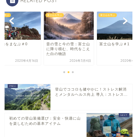
RELATED POST
山を学ぶ
富士山を学ぶ
富士山を学ぶ
士山をまなぶ＃0
昔の雪と今の雪：富士山
富士山を学ぶ＃1
に降り積む、時代をこえ
た白の物語
2020年4月16日
2026年3月4日
2020年4月
登山でココロも健やかに！ストレス解消
とメンタルヘルス向上 導入：ストレス...
初めての登山装備選び：安全・快適に山
を楽しむための基本アイテム