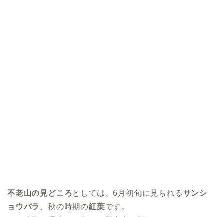
不老山の見どころ
としては、6月初旬に見られる
サンシ
ョウバラ
、秋の時期の
紅葉
です。