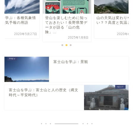
山を楽しむために知っ
山の天気は変わりやす
天気を学ぶ：各種気
おきたい！長野県警デ
い？？高度と気温と風
報・天気予報の用語
タが語る「山の危
...
2020年6月23日
2020年5月
2025年1月8日
富士山を学ぶ：景観
富士山を学ぶ：富士山と人の歴史（縄文
時代～平安時代）