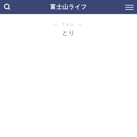
富士山ライフ
― TAG ―
とり