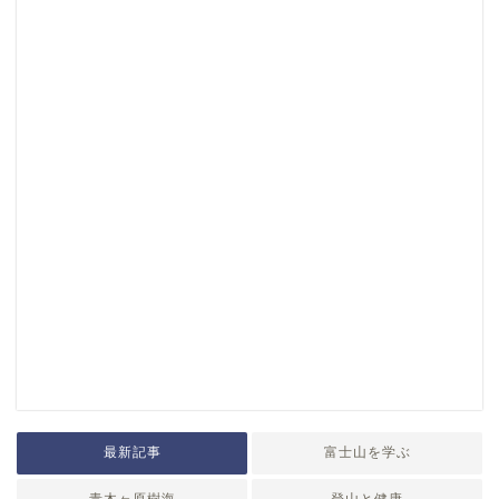
最新記事
富士山を学ぶ
青木ヶ原樹海
登山と健康