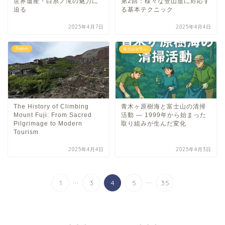
世界遺産・白糸ノ滝の魅力に
第2回：様々な登山道に対応す
迫る
る基本テクニック
2025年4月7日
2025年4月4日
English
富士山を学ぶ
The History of Climbing
青木ヶ原樹海と富士山の清掃
Mount Fuji: From Sacred
活動 ― 1999年から始まった
Pilgrimage to Modern
取り組みが生んだ変化
Tourism
2025年4月4日
2025年4月3日
...
...
1
3
4
5
35