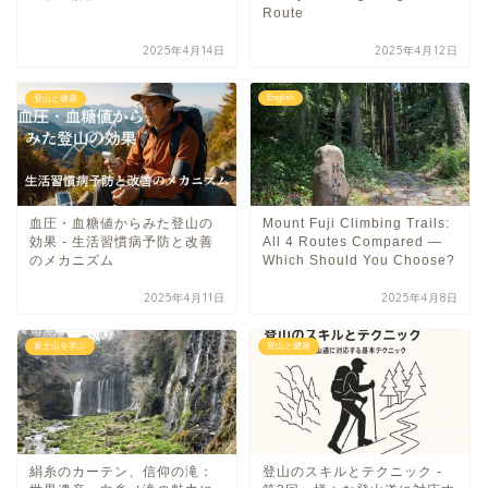
Route
2025年4月14日
2025年4月12日
English
登山と健康
血圧・血糖値からみた登山の
Mount Fuji Climbing Trails:
効果 - 生活習慣病予防と改善
All 4 Routes Compared —
のメカニズム
Which Should You Choose?
2025年4月11日
2025年4月8日
富士山を学ぶ
登山と健康
絹糸のカーテン、信仰の滝：
登山のスキルとテクニック -